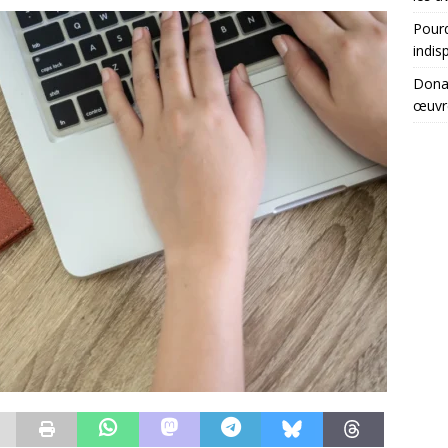
Pourq
indis
Donat
œuvr