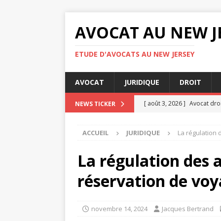
AVOCAT AU NEW J
ETUDE D'AVOCATS AU NEW JERSEY
AVOCAT
JURIDIQUE
DROIT
[ août 3, 2026 ]
Avocat droi
NEWS TICKER
DIVORCE
ACCUEIL
JURIDIQUE
La régulation 
[ août 3, 2026 ]
Rapports c
[ août 3, 2026 ]
Pourquoi l
La régulation des 
AVOCAT
réservation de vo
[ août 3, 2026 ]
Donation r
JURIDIQUE
novembre 14, 2024
Jacques Bertrand
[ août 4, 2026 ]
Testament :