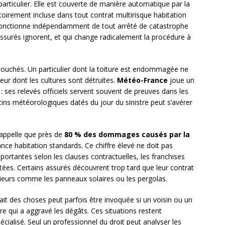
particulier. Elle est couverte de manière automatique par la
atoirement incluse dans tout contrat multirisque habitation
e fonctionne indépendamment de tout arrêté de catastrophe
ssurés ignorent, et qui change radicalement la procédure à
 touchés. Un particulier dont la toiture est endommagée ne
eur dont les cultures sont détruites.
Météo-France
joue un
ses relevés officiels servent souvent de preuves dans les
etins météorologiques datés du jour du sinistre peut s’avérer
appelle que près de
80 % des dommages causés par la
nce habitation standards. Ce chiffre élevé ne doit pas
mportantes selon les clauses contractuelles, les franchises
entées. Certains assurés découvrent trop tard que leur contrat
eurs comme les panneaux solaires ou les pergolas.
u fait des choses peut parfois être invoquée si un voisin ou un
ture qui a aggravé les dégâts. Ces situations restent
écialisé. Seul un professionnel du droit peut analyser les