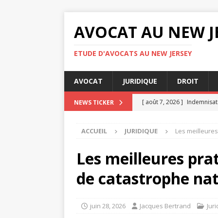
AVOCAT AU NEW J
ETUDE D'AVOCATS AU NEW JERSEY
AVOCAT
JURIDIQUE
DROIT
[ août 7, 2026 ]
Indemnisati
NEWS TICKER
[ août 4, 2026 ]
Testament :
ACCUEIL
JURIDIQUE
Les meilleures
JURIDIQUE
[ août 3, 2026 ]
Avocat droi
Les meilleures pra
DIVORCE
de catastrophe nat
[ août 3, 2026 ]
Rapports c
[ août 8, 2026 ]
Succession 
juin 28, 2026
Jacques Bertrand
Jur