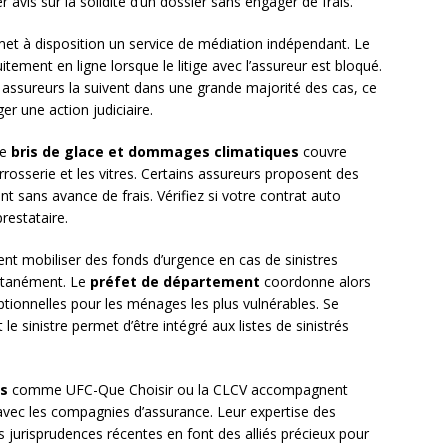
vis sur la solidité d’un dossier sans engager de frais.
et à disposition un service de médiation indépendant. Le
itement en ligne lorsque le litige avec l’assureur est bloqué.
s assureurs la suivent dans une grande majorité des cas, ce
er une action judiciaire.
ie
bris de glace et dommages climatiques
couvre
rrosserie et les vitres. Certains assureurs proposent des
t sans avance de frais. Vérifiez si votre contrat auto
restataire.
ment mobiliser des fonds d’urgence en cas de sinistres
ltanément. Le
préfet de département
coordonne alors
ptionnelles pour les ménages les plus vulnérables. Se
le sinistre permet d’être intégré aux listes de sinistrés
s
comme UFC-Que Choisir ou la CLCV accompagnent
 avec les compagnies d’assurance. Leur expertise des
s jurisprudences récentes en font des alliés précieux pour