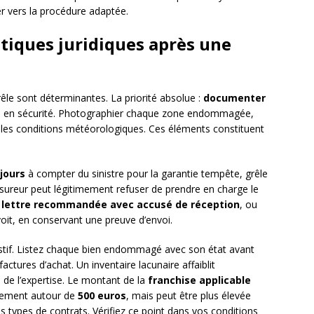
er vers la procédure adaptée.
ratiques juridiques après une
le sont déterminantes. La priorité absolue :
documenter
se en sécurité. Photographier chaque zone endommagée,
t les conditions météorologiques. Ces éléments constituent
 jours
à compter du sinistre pour la garantie tempête, grêle
’assureur peut légitimement refuser de prendre en charge le
r
lettre recommandée avec accusé de réception
, ou
révoit, en conservant une preuve d’envoi.
ustif. Listez chaque bien endommagé avec son état avant
 factures d’achat. Un inventaire lacunaire affaiblit
 de l’expertise. Le montant de la
franchise applicable
ralement autour de
500 euros
, mais peut être plus élevée
s types de contrats. Vérifiez ce point dans vos conditions