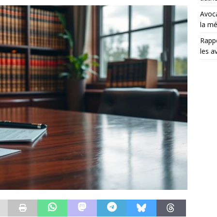
Avoca
la mé
Rappo
les a